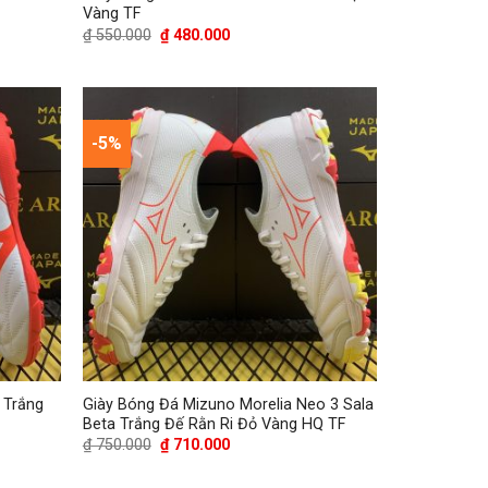
Vàng TF
Giá
Giá
₫
550.000
₫
480.000
gốc
hiện
là:
tại
₫ 550.000.
là:
₫ 480.000.
-5%
 Trắng
Giày Bóng Đá Mizuno Morelia Neo 3 Sala
Beta Trắng Đế Rằn Ri Đỏ Vàng HQ TF
Giá
Giá
₫
750.000
₫
710.000
gốc
hiện
là:
tại