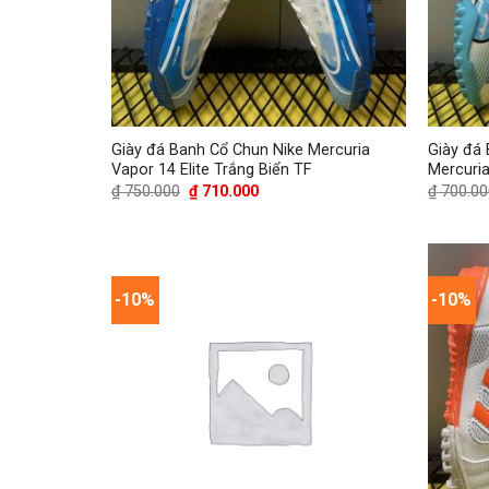
Giày đá Banh Cổ Chun Nike Mercuria
Giày đá
Vapor 14 Elite Trắng Biển TF
Mercuria
Giá
Giá
₫
750.000
₫
710.000
₫
700.00
gốc
hiện
là:
tại
₫ 750.000.
là:
₫ 710.000.
-10%
-10%