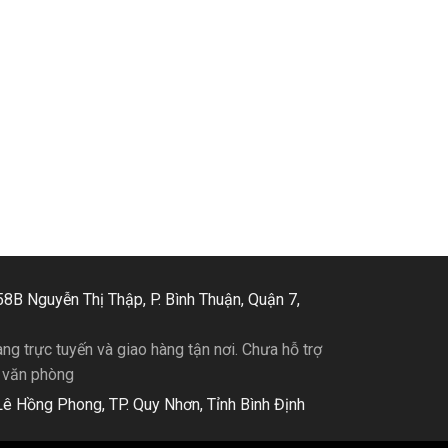
58B Nguyễn Thị Thập, P. Bình Thuận, Quận 7,
ng trực tuyến và giao hàng tận nơi. Chưa hỗ trợ
i văn phòng
ê Hồng Phong, TP. Quy Nhơn, Tỉnh Bình Định