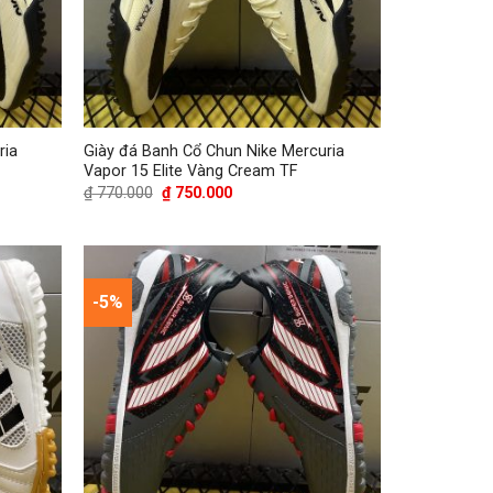
ria
Giày đá Banh Cổ Chun Nike Mercuria
Vapor 15 Elite Vàng Cream TF
Giá
Giá
₫
770.000
₫
750.000
gốc
hiện
là:
tại
₫ 770.000.
là:
₫ 750.000.
-5%