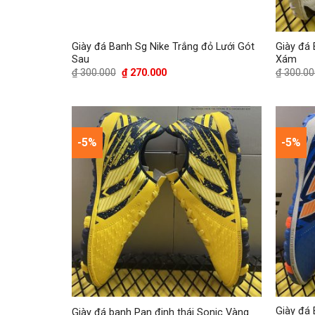
Giày đá Banh Sg Nike Trắng đỏ Lưới Gót
Giày đá 
Sau
Xám
Giá
Giá
₫
300.000
₫
270.000
₫
300.00
gốc
hiện
là:
tại
₫ 300.000.
là:
₫ 270.000.
-5%
-5%
Giày đá
Giày đá banh Pan đinh thái Sonic Vàng