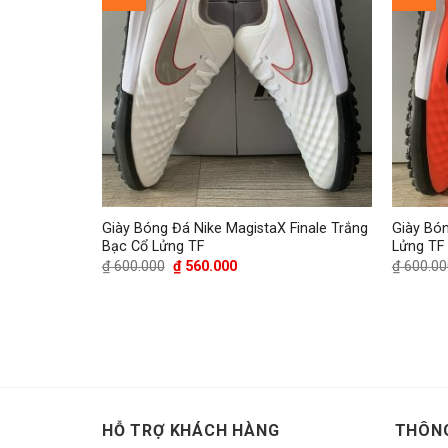
Giày Bóng Đá Nike MagistaX Finale Trắng
Giày Bón
Bạc Cổ Lửng TF
Lửng TF
Giá
Giá
₫
600.000
₫
560.000
₫
600.00
gốc
hiện
là:
tại
₫ 600.000.
là:
₫ 560.000.
HỖ TRỢ KHÁCH HÀNG
THÔNG