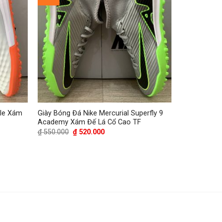
ale Xám
Giày Bóng Đá Nike Mercurial Superfly 9
Academy Xám Đế Lá Cổ Cao TF
Giá
Giá
₫
550.000
₫
520.000
gốc
hiện
là:
tại
₫ 550.000.
là:
₫ 520.000.