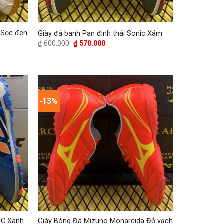
 Sọc đen
Giày đá banh Pan đinh thái Sonic Xám
Giá
Giá
₫
600.000
₫
570.000
gốc
hiện
là:
tại
₫ 600.000.
là:
₫ 570.000.
-13%
IC Xanh
Giày Bóng Đá Mizuno Monarcida Đỏ vạch