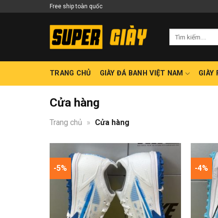
Skip
Free ship toàn quốc
to
content
Tìm
kiếm:
TRANG CHỦ
GIÀY ĐÁ BANH VIỆT NAM
GIÀY
Cửa hàng
Trang chủ
»
Cửa hàng
-5%
-4%