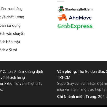
dẫn mua hàng
 về chất lượng
hoản sử dụng
ách vận chuyển
ách bảo mật
ách đổi trả
12, hơn 9 năm khẳng định
Văn phòng:
The Golden Star, 
 với khách hàng.
TP.HCM
 Fake. Tư vấn nhiệt tình,
SuperGiay.com chỉ nhận đặt hà
c.
mua và nhận hàng trực tiếp tạ
Chi Nhánh miền Trung:
204 L