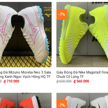
₫ 530.000.
là:
₫ 530.000.
là:
₫ 480.000.
₫ 480.000.
-7%
ng Đá Mizuno Morelia Neo 3 Sala
Giày Bóng Đá Nike MagistaX Fin
ắng Xanh Ngọc Vạch Hồng HQ TF
Chuối Cổ Lửng TF
Giá
Giá
Giá
Giá
0
₫
710.000
₫
600.000
₫
560.000
gốc
hiện
gốc
hiện
là:
tại
là:
tại
₫ 750.000.
là:
₫ 600.000.
là:
₫ 710.000.
₫ 560.000.
-7%