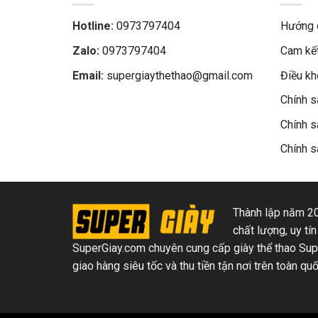
Hotline:
0973797404
Hướng 
Zalo:
0973797404
Cam kết
Email:
supergiaythethao@gmail.com
Điều k
Chính s
Chính s
Chính s
Thành lập năm 20
chất lượng, uy tín
SuperGiay.com chuyên cung cấp giày thể thao Super
giao hàng siêu tốc và thu tiền tận nơi trên toàn quố