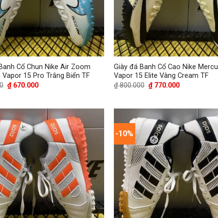
 Banh Cổ Chun Nike Air Zoom
Giày đá Banh Cổ Cao Nike Mercu
 Vapor 15 Pro Trắng Biển TF
Vapor 15 Elite Vàng Cream TF
Giá
Giá
Giá
Giá
0
₫
670.000
₫
800.000
₫
770.000
gốc
hiện
gốc
hiện
là:
tại
là:
tại
₫ 700.000.
là:
₫ 800.000.
là:
₫ 670.000.
₫ 770.000.
-10%