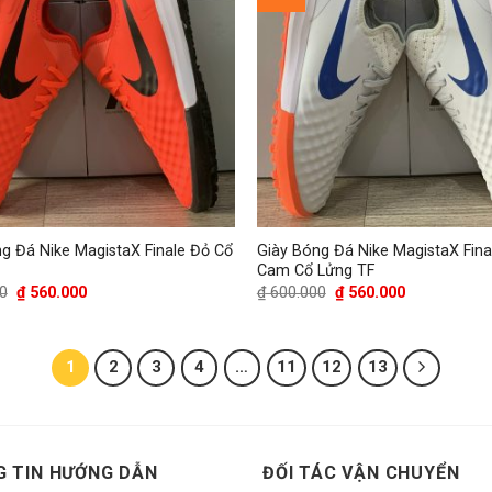
g Đá Nike MagistaX Finale Đỏ Cổ
Giày Bóng Đá Nike MagistaX Fin
Cam Cổ Lửng TF
Giá
Giá
Giá
Giá
0
₫
560.000
₫
600.000
₫
560.000
gốc
hiện
gốc
hiện
là:
tại
là:
tại
₫ 600.000.
là:
₫ 600.000.
là:
₫ 560.000.
₫ 560.000.
1
2
3
4
…
11
12
13
 TIN HƯỚNG DẪN
ĐỐI TÁC VẬN CHUYỂN