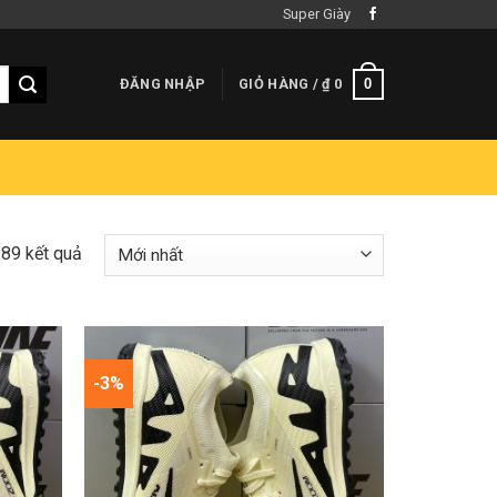
Super Giày
0
ĐĂNG NHẬP
GIỎ HÀNG /
₫
0
289 kết quả
-3%