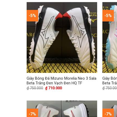
₫ 550.000.
là:
₫ 480.000.
-5%
-5%
Giày Bóng Đá Mizuno Morelia Neo 3 Sala
Giày Bó
Beta Trắng Đen Vạch Đen HQ TF
Beta Tr
Giá
Giá
₫
750.000
₫
710.000
₫
750.00
gốc
hiện
là:
tại
₫ 750.000.
là:
₫ 710.000.
-7%
-7%