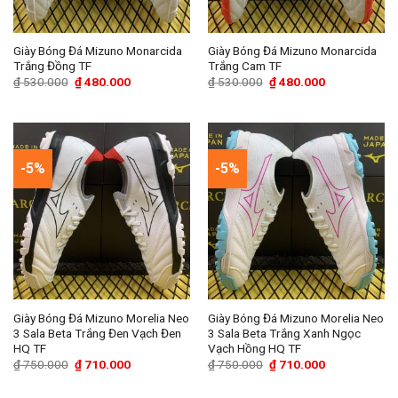
Giày Bóng Đá Mizuno Monarcida
Giày Bóng Đá Mizuno Monarcida
Trắng Đồng TF
Trắng Cam TF
Giá
Giá
Giá
Giá
₫
530.000
₫
480.000
₫
530.000
₫
480.000
gốc
hiện
gốc
hiện
là:
tại
là:
tại
₫ 530.000.
là:
₫ 530.000.
là:
₫ 480.000.
₫ 480.000.
-5%
-5%
Giày Bóng Đá Mizuno Morelia Neo
Giày Bóng Đá Mizuno Morelia Neo
3 Sala Beta Trắng Đen Vạch Đen
3 Sala Beta Trắng Xanh Ngọc
HQ TF
Vạch Hồng HQ TF
Giá
Giá
Giá
Giá
₫
750.000
₫
710.000
₫
750.000
₫
710.000
gốc
hiện
gốc
hiện
là:
tại
là:
tại
₫ 750.000.
là:
₫ 750.000.
là: