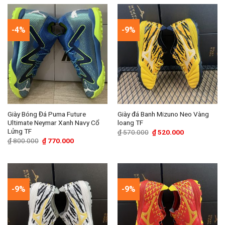
₫ 710.000.
₫ 710.000.
-4%
-9%
Giày Bóng Đá Puma Future
Giày đá Banh Mizuno Neo Vàng
Ultimate Neymar Xanh Navy Cổ
loang TF
Lửng TF
Giá
Giá
₫
570.000
₫
520.000
gốc
hiện
Giá
Giá
₫
800.000
₫
770.000
là:
tại
gốc
hiện
₫ 570.000.
là:
là:
tại
₫ 520.000.
₫ 800.000.
là:
₫ 770.000.
-9%
-9%