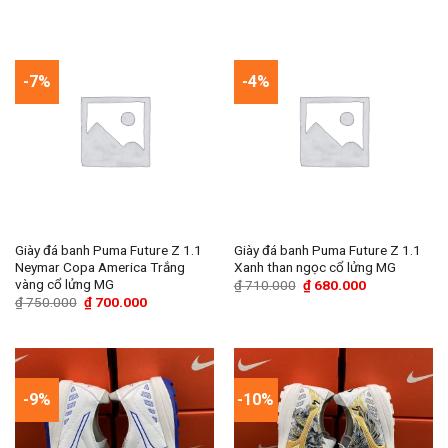
là:
tại
là:
tại
₫ 320.000.
là:
₫ 720.000.
là:
₫ 280.000.
₫ 680.000.
-7%
-4%
Giày đá banh Puma Future Z 1.1
Giày đá banh Puma Future Z 1.1
Neymar Copa America Trắng
Xanh than ngọc cổ lửng MG
vàng cổ lửng MG
Giá
Giá
₫
710.000
₫
680.000
gốc
hiện
Giá
Giá
₫
750.000
₫
700.000
là:
tại
gốc
hiện
₫ 710.000.
là:
là:
tại
₫ 680.000.
₫ 750.000.
là:
₫ 700.000.
-9%
-10%