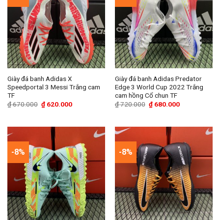
Giày đá banh Adidas X
Giày đá banh Adidas Predator
Speedportal 3 Messi Trắng cam
Edge 3 World Cup 2022 Trắng
TF
cam hồng Cổ chun TF
Giá
Giá
Giá
Giá
₫
670.000
₫
620.000
₫
720.000
₫
680.000
gốc
hiện
gốc
hiện
là:
tại
là:
tại
₫ 670.000.
là:
₫ 720.000.
là:
₫ 620.000.
₫ 680.000.
-8%
-8%