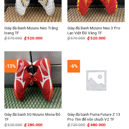
Giày đá Banh Mizuno Neo Trắng
Giày đá Banh Mizuno Neo 3 Pro
loang TF
Lạc Việt Đỏ Vàng TF
Giá
Giá
Giá
Giá
₫
570.000
₫
520.000
₫
570.000
₫
520.000
gốc
hiện
gốc
hiện
là:
tại
là:
tại
₫ 570.000.
là:
₫ 570.000.
là:
₫ 520.000.
₫ 520.000.
-13%
-6%
Giày đá banh SG Nizuno Mona Đỏ
Giày đá banh Puma Future Z 13
TF
Pro Tím đế nõn chuối V2 TF
Giá
Giá
Giá
Giá
₫
320.000
₫
280.000
₫
720.000
₫
680.000
gốc
hiện
gốc
hiện