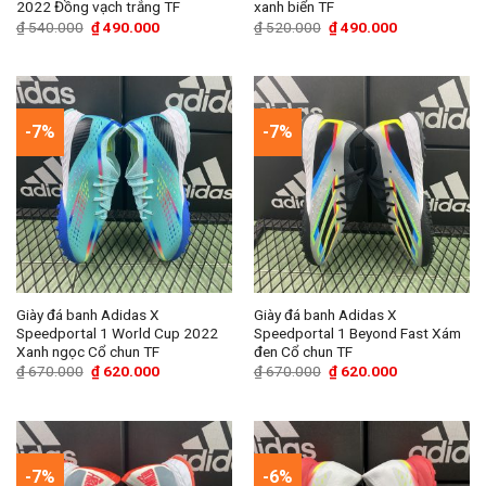
2022 Đồng vạch trắng TF
xanh biển TF
Giá
Giá
Giá
Giá
₫
540.000
₫
490.000
₫
520.000
₫
490.000
gốc
hiện
gốc
hiện
là:
tại
là:
tại
₫ 540.000.
là:
₫ 520.000.
là:
₫ 490.000.
₫ 490.000.
-7%
-7%
Giày đá banh Adidas X
Giày đá banh Adidas X
Speedportal 1 World Cup 2022
Speedportal 1 Beyond Fast Xám
Xanh ngọc Cổ chun TF
đen Cổ chun TF
Giá
Giá
Giá
Giá
₫
670.000
₫
620.000
₫
670.000
₫
620.000
gốc
hiện
gốc
hiện
là:
tại
là:
tại
₫ 670.000.
là:
₫ 670.000.
là:
₫ 620.000.
₫ 620.000.
-7%
-6%