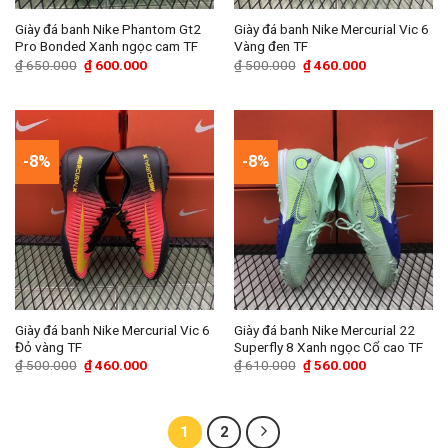
Giày đá banh Nike Phantom Gt2
Giày đá banh Nike Mercurial Vic 6
Pro Bonded Xanh ngọc cam TF
Vàng đen TF
Giá
Giá
Giá
Giá
₫
650.000
₫
600.000
₫
500.000
₫
460.000
gốc
hiện
gốc
hiện
là:
tại
là:
tại
₫ 650.000.
là:
₫ 500.000.
là:
₫ 600.000.
₫ 460.000.
-8%
-8%
Giày đá banh Nike Mercurial Vic 6
Giày đá banh Nike Mercurial 22
Đỏ vàng TF
Superfly 8 Xanh ngọc Cổ cao TF
Giá
Giá
Giá
Giá
₫
500.000
₫
460.000
₫
610.000
₫
560.000
gốc
hiện
gốc
hiện
là:
tại
là:
tại
₫ 500.000.
là:
₫ 610.000.
là:
₫ 460.000.
₫ 560.000.
1
2