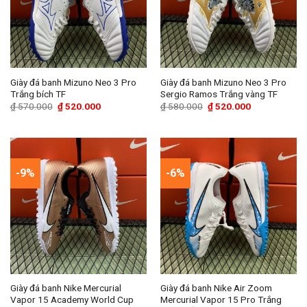
Giày đá banh Mizuno Neo 3 Pro
Giày đá banh Mizuno Neo 3 Pro
Trắng bích TF
Sergio Ramos Trắng vàng TF
Giá
Giá
Giá
Giá
₫
570.000
₫
520.000
₫
580.000
₫
520.000
gốc
hiện
gốc
hiện
là:
tại
là:
tại
₫ 570.000.
là:
₫ 580.000.
là:
₫ 520.000.
₫ 520.000.
-9%
-6%
Giày đá banh Nike Mercurial
Giày đá banh Nike Air Zoom
Vapor 15 Academy World Cup
Mercurial Vapor 15 Pro Trắng