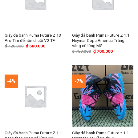
Giày đá banh Puma Future Z 13
Giày đá banh Puma Future Z 1.1
Pro Tím đế nõn chuối V2 TF
Neymar Copa America Trắng
vàng cổ lửng MG
Giá
Giá
₫
720.000
₫
680.000
gốc
hiện
Giá
Giá
₫
750.000
₫
700.000
là:
tại
gốc
hiện
₫ 720.000.
là:
là:
tại
₫ 680.000.
₫ 750.000.
là:
₫ 700.000.
-4%
-7%
Giày đá banh Puma Future Z 1.1
Giày đá banh Puma Future z 1.1