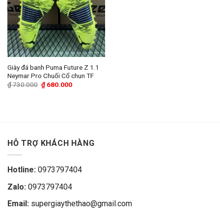
Giày đá banh Puma Future Z 1.1
Neymar Pro Chuối Cổ chun TF
Giá
Giá
₫
730.000
₫
680.000
gốc
hiện
là:
tại
₫ 730.000.
là:
₫ 680.000.
HỖ TRỢ KHÁCH HÀNG
Hotline:
0973797404
Zalo:
0973797404
Email:
supergiaythethao@gmail.com