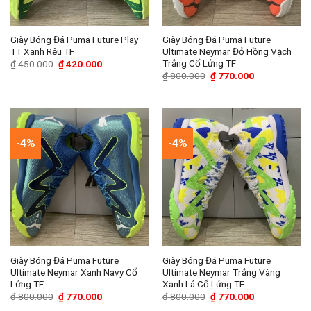
Giày Bóng Đá Puma Future Play
Giày Bóng Đá Puma Future
TT Xanh Rêu TF
Ultimate Neymar Đỏ Hồng Vạch
Trắng Cổ Lửng TF
Giá
Giá
₫
450.000
₫
420.000
gốc
hiện
Giá
Giá
₫
800.000
₫
770.000
là:
tại
gốc
hiện
₫ 450.000.
là:
là:
tại
₫ 420.000.
₫ 800.000.
là:
₫ 770.000.
-4%
-4%
Giày Bóng Đá Puma Future
Giày Bóng Đá Puma Future
Ultimate Neymar Xanh Navy Cổ
Ultimate Neymar Trắng Vàng
Lửng TF
Xanh Lá Cổ Lửng TF
Giá
Giá
Giá
Giá
₫
800.000
₫
770.000
₫
800.000
₫
770.000
gốc
hiện
gốc
hiện