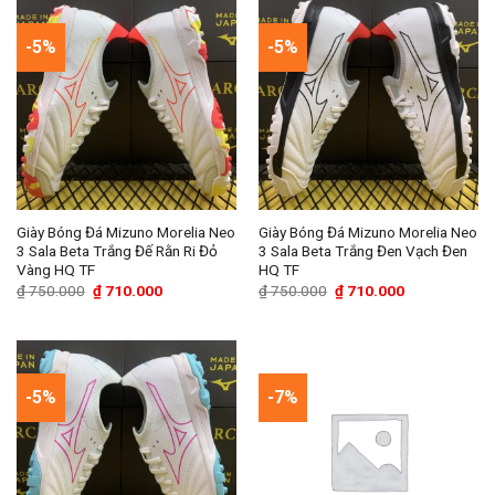
-5%
-5%
Giày Bóng Đá Mizuno Morelia Neo
Giày Bóng Đá Mizuno Morelia Neo
3 Sala Beta Trắng Đế Rằn Ri Đỏ
3 Sala Beta Trắng Đen Vạch Đen
Vàng HQ TF
HQ TF
Giá
Giá
Giá
Giá
₫
750.000
₫
710.000
₫
750.000
₫
710.000
gốc
hiện
gốc
hiện
là:
tại
là:
tại
₫ 750.000.
là:
₫ 750.000.
là:
₫ 710.000.
₫ 710.000.
-5%
-7%