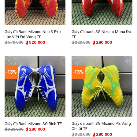
Giày đá Banh Mizuno Neo 3 Pro
Giày đá banh SG Nizuno Mona Đỏ
Lạc Việt Đỏ Vàng TF
TF
Giá
Giá
Giá
Giá
₫
570.000
₫
520.000
₫
320.000
₫
280.000
gốc
hiện
gốc
hiện
là:
tại
là:
tại
₫ 570.000.
là:
₫ 320.000.
là:
₫ 520.000.
₫ 280.000.
-13%
-13%
Giày đá banh SG Mizuno PE Vàng
Giày đá Banh Mizuno SG Bích TF
Chuối TF
Giá
Giá
₫
320.000
₫
280.000
gốc
hiện
Giá
Giá
₫
320.000
₫
280.000
là:
tại