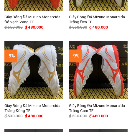
Giày Bóng Đá Mizuno Monarcida
Giày Bóng Đá Mizuno Monarcida
Đỏ vạch Vàng TF
Trắng Đen TF
Giá
Giá
Giá
Giá
₫
550.000
₫
480.000
₫
550.000
₫
480.000
gốc
hiện
gốc
hiện
là:
tại
là:
tại
₫ 550.000.
là:
₫ 550.000.
là:
₫ 480.000.
₫ 480.000.
-9%
-9%
Giày Bóng Đá Mizuno Monarcida
Giày Bóng Đá Mizuno Monarcida
Trắng Đồng TF
Trắng Cam TF
Giá
Giá
Giá
Giá
₫
530.000
₫
480.000
₫
530.000
₫
480.000
gốc
hiện
gốc
hiện
là:
tại
là:
tại
₫ 530.000.
là:
₫ 530.000.
là:
₫ 480.000.
₫ 480.000.