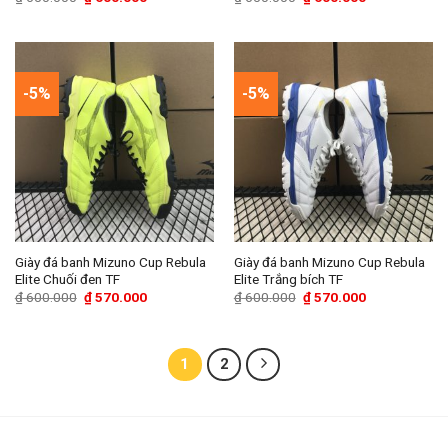
gốc
hiện
gốc
hiện
là:
tại
là:
tại
₫ 650.000.
là:
₫ 650.000.
là:
₫ 600.000.
₫ 600.000.
-5%
-5%
Giày đá banh Mizuno Cup Rebula
Giày đá banh Mizuno Cup Rebula
Elite Chuối đen TF
Elite Trắng bích TF
Giá
Giá
Giá
Giá
₫
600.000
₫
570.000
₫
600.000
₫
570.000
gốc
hiện
gốc
hiện
là:
tại
là:
tại
₫ 600.000.
là:
₫ 600.000.
là:
₫ 570.000.
₫ 570.000.
1
2