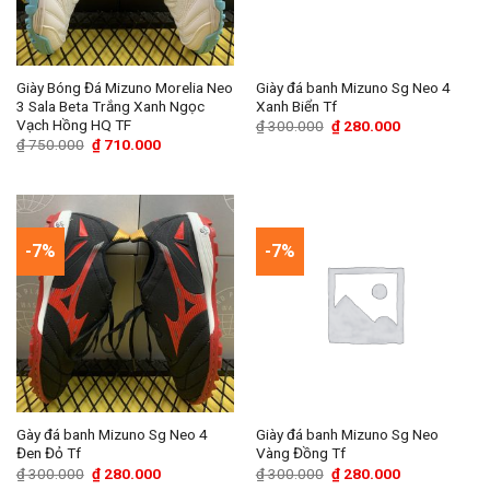
Giày Bóng Đá Mizuno Morelia Neo
Giày đá banh Mizuno Sg Neo 4
3 Sala Beta Trắng Xanh Ngọc
Xanh Biển Tf
Vạch Hồng HQ TF
Giá
Giá
₫
300.000
₫
280.000
gốc
hiện
Giá
Giá
₫
750.000
₫
710.000
là:
tại
gốc
hiện
₫ 300.000.
là:
là:
tại
₫ 280.000.
₫ 750.000.
là:
₫ 710.000.
-7%
-7%
Gày đá banh Mizuno Sg Neo 4
Giày đá banh Mizuno Sg Neo
Đen Đỏ Tf
Vàng Đồng Tf
Giá
Giá
Giá
Giá
₫
300.000
₫
280.000
₫
300.000
₫
280.000
gốc
hiện
gốc
hiện