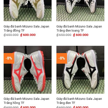
Giày đá banh Mizuno Sala Japan
Giày đá banh Mizuno Sala Japan
Trắng đồng TF
Trắng đen loang TF
Giá
Giá
Giá
Giá
₫
650.000
₫
600.000
₫
650.000
₫
600.000
gốc
hiện
gốc
hiện
là:
tại
là:
tại
₫ 650.000.
là:
₫ 650.000.
là:
₫ 600.000.
₫ 600.000.
-8%
-8%
Giày đá banh Mizuno Sala Japan
Giày đá banh Mizuno Sala Japan
Trắng hồng TF
Trắng đen TF
Giá
Giá
Giá
Giá
₫
650.000
₫
600.000
₫
650.000
₫
600.000