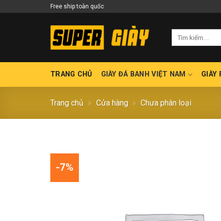
Skip
Free ship toàn quốc
to
content
Tìm
kiếm:
TRANG CHỦ
GIÀY ĐÁ BANH VIỆT NAM
GIÀY
Trang chủ
»
Cửa hàng
»
Chưa phân loại
-7%