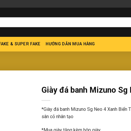
 FAKE & SUPER FAKE
HƯỚNG DẪN MUA HÀNG
Giày đá banh Mizuno Sg 
*Giày đá banh Mizuno Sg Neo 4 Xanh Biển T
sân cỏ nhân tạo
*Mua giày tặng kèm hộp giày