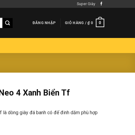
Super Giày
0
ĐĂNG NHẬP
GIỎ HÀNG /
₫
0
Neo 4 Xanh Biển Tf
f là dòng giày đá banh có đế đinh dăm phù hợp