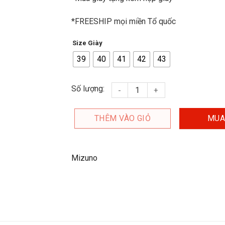
*FREESHIP mọi miền Tổ quốc
Size Giày
39
40
41
42
43
Giày đá banh Mizuno Sg Neo 4 X
Số lượng:
THÊM VÀO GIỎ
MUA
Mizuno