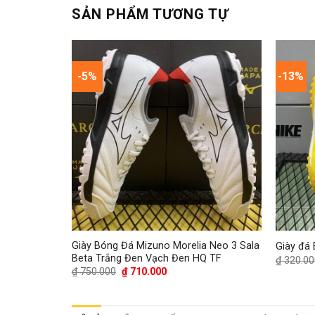
SẢN PHẨM TƯƠNG TỰ
-5%
-13%
o Vàng Đồng
Giày Bóng Đá Mizuno Morelia Neo 3 Sala
Giày đá 
Beta Trắng Đen Vạch Đen HQ TF
₫
320.00
Giá
Giá
₫
750.000
₫
710.000
gốc
hiện
là:
tại
₫ 750.000.
là:
0.
₫ 710.000.