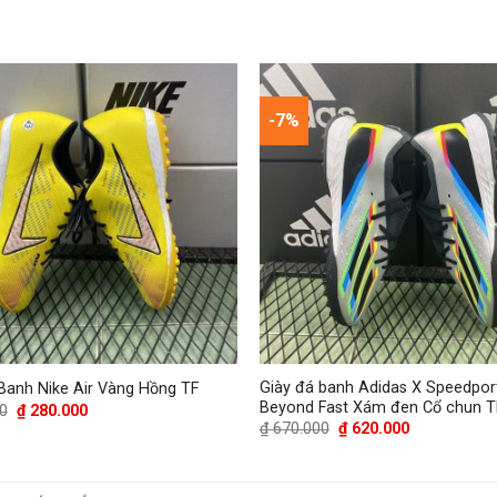
-7%
Giày đá banh Adidas X Speedport
Banh Nike Air Vàng Hồng TF
Beyond Fast Xám đen Cổ chun T
Giá
Giá
0
₫
280.000
gốc
hiện
Giá
Giá
₫
670.000
₫
620.000
là:
tại
gốc
hiện
₫ 320.000.
là:
là:
tại
₫ 280.000.
₫ 670.000.
là:
₫ 620.000.