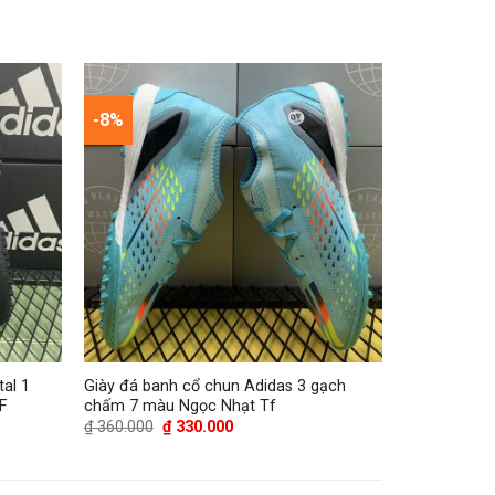
-8%
al 1
Giày đá banh cổ chun Adidas 3 gạch
F
chấm 7 màu Ngọc Nhạt Tf
Giá
Giá
₫
360.000
₫
330.000
gốc
hiện
là:
tại
₫ 360.000.
là:
₫ 330.000.