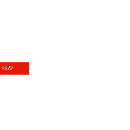
anh Biển Tf số lượng
 NGAY