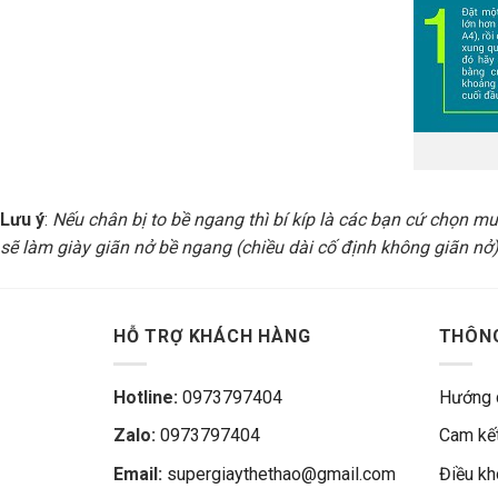
Lưu ý
:
Nếu chân bị to bề ngang thì bí kíp là các bạn cứ chọn mua
sẽ làm giày giãn nở bề ngang (chiều dài cố định không giãn nở).
HỖ TRỢ KHÁCH HÀNG
THÔNG
Hotline:
0973797404
Hướng 
Zalo:
0973797404
Cam kết
Email:
supergiaythethao@gmail.com
Điều k