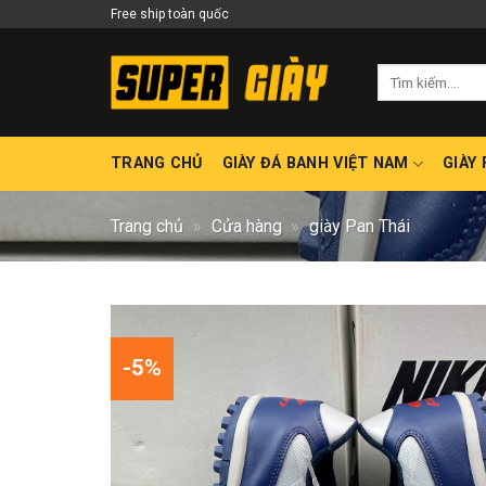
Skip
Free ship toàn quốc
to
content
Tìm
kiếm:
TRANG CHỦ
GIÀY ĐÁ BANH VIỆT NAM
GIÀY
Trang chủ
»
Cửa hàng
»
giày Pan Thái
-5%