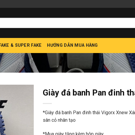
 FAKE & SUPER FAKE
HƯỚNG DẪN MUA HÀNG
Giày đá banh Pan đinh t
*Giày đá banh Pan đinh thái Vigorx Xnew Xá
sân cỏ nhân tạo
*Mua giày tặng kèm hộp giày