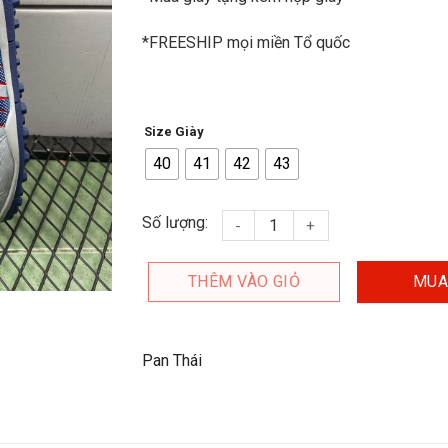
*FREESHIP mọi miền Tổ quốc
Size Giày
40
41
42
43
Giày đá banh Pan đinh thái Vigo
Số lượng:
THÊM VÀO GIỎ
MUA
Pan Thái