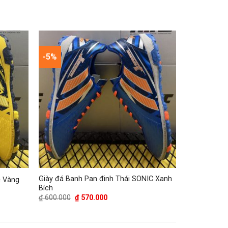
-5%
Giày đá Banh Pan đinh Thái SONIC Xanh
c Vàng
Bích
Giá
Giá
₫
600.000
₫
570.000
gốc
hiện
là:
tại
₫ 600.000.
là:
₫ 570.000.