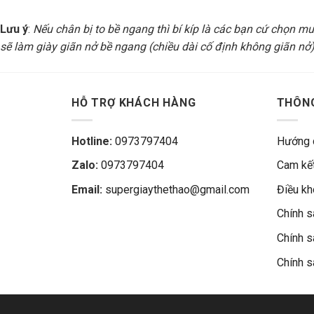
Lưu ý
:
Nếu chân bị to bề ngang thì bí kíp là các bạn cứ chọn mua
sẽ làm giày giãn nở bề ngang (chiều dài cố định không giãn nở).
HỖ TRỢ KHÁCH HÀNG
THÔNG
Hotline:
0973797404
Hướng 
Zalo:
0973797404
Cam kết
Email:
supergiaythethao@gmail.com
Điều k
Chính s
Chính s
Chính s