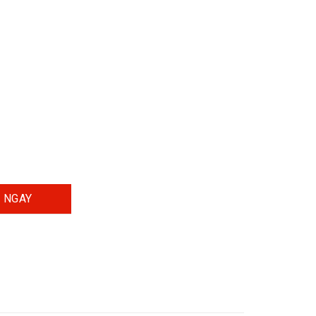
rx Xnew Xám tf số lượng
 NGAY