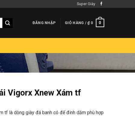
Super Giày
0
ĐĂNG NHẬP
GIỎ HÀNG /
₫
0
hái Vigorx Xnew Xám tf
m tf là dòng giày đá banh có đế đinh dăm phù hợp