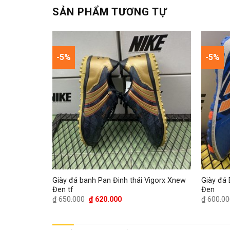
SẢN PHẨM TƯƠNG TỰ
-5%
-5%
Vigorx Xnew
Giày đá banh Pan Đinh thái Vigorx Xnew
Giày đá
Đen tf
Đen
Giá
Giá
₫
650.000
₫
620.000
₫
600.00
gốc
hiện
là:
tại
₫ 650.000.
là:
0.
₫ 620.000.