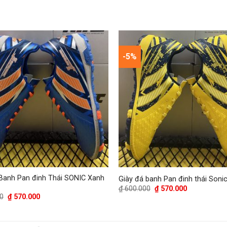
-5%
 Banh Pan đinh Thái SONIC Xanh
Giày đá banh Pan đinh thái Soni
Giá
Giá
₫
600.000
₫
570.000
gốc
hiện
Giá
Giá
0
₫
570.000
là:
tại
gốc
hiện
₫ 600.000.
là:
là:
tại
₫ 570.000.
₫ 600.000.
là:
₫ 570.000.