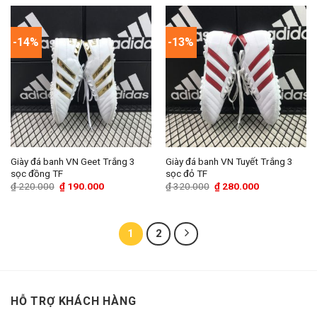
₫ 220.000.
là:
₫ 190.000.
-14%
-13%
Giày đá banh VN Geet Trắng 3
Giày đá banh VN Tuyết Trắng 3
sọc đồng TF
sọc đỏ TF
Giá
Giá
Giá
Giá
₫
220.000
₫
190.000
₫
320.000
₫
280.000
gốc
hiện
gốc
hiện
là:
tại
là:
tại
₫ 220.000.
là:
₫ 320.000.
là:
₫ 190.000.
₫ 280.000.
1
2
HỖ TRỢ KHÁCH HÀNG