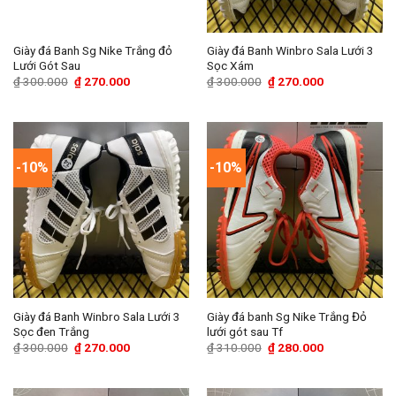
Giày đá Banh Sg Nike Trắng đỏ
Giày đá Banh Winbro Sala Lưới 3
Lưới Gót Sau
Sọc Xám
Giá
Giá
Giá
Giá
₫
300.000
₫
270.000
₫
300.000
₫
270.000
gốc
hiện
gốc
hiện
là:
tại
là:
tại
₫ 300.000.
là:
₫ 300.000.
là:
₫ 270.000.
₫ 270.000.
-10%
-10%
Giày đá Banh Winbro Sala Lưới 3
Giày đá banh Sg Nike Trắng Đỏ
Sọc đen Trắng
lưới gót sau Tf
Giá
Giá
Giá
Giá
₫
300.000
₫
270.000
₫
310.000
₫
280.000
gốc
hiện
gốc
hiện
là:
tại
là:
tại
₫ 300.000.
là:
₫ 310.000.
là:
₫ 270.000.
₫ 280.000.