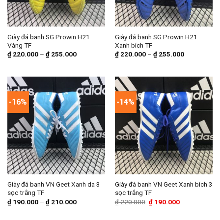
Giày đá banh SG Prowin H21
Giày đá banh SG Prowin H21
Vàng TF
Xanh bích TF
₫
220.000
–
₫
255.000
₫
220.000
–
₫
255.000
-16%
-14%
Giày đá banh VN Geet Xanh da 3
Giày đá banh VN Geet Xanh bích 3
sọc trắng TF
sọc trắng TF
Giá
Giá
₫
190.000
–
₫
210.000
₫
220.000
₫
190.000
gốc
hiện
là:
tại