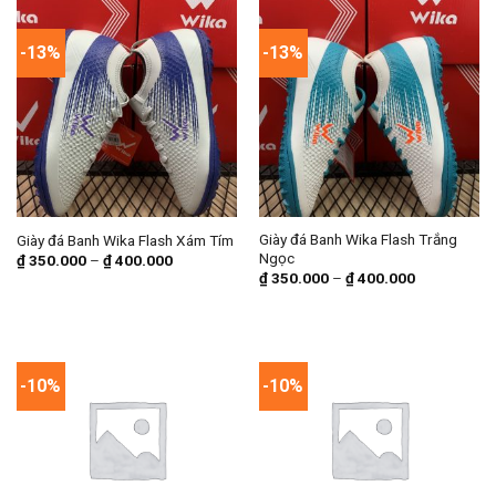
-13%
-13%
Giày đá Banh Wika Flash Trắng
Giày đá Banh Wika Flash Xám Tím
Ngọc
₫
350.000
–
₫
400.000
₫
350.000
–
₫
400.000
-10%
-10%