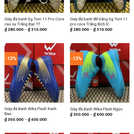
Giày đá banh Sg Tom 11 Pro Core
Giày đá banh đế bằng Sg Tom 11
cao su Trắng Bạc Tf
pro core Trắng Bích IC
₫
280.000
–
₫
310.000
₫
280.000
–
₫
310.000
-13%
-13%
Giày đá Banh Wika Flash Xanh
Giày đá Banh Wika Flash Ngọc
Đen
₫
350.000
–
₫
400.000
₫
350.000
–
₫
400.000