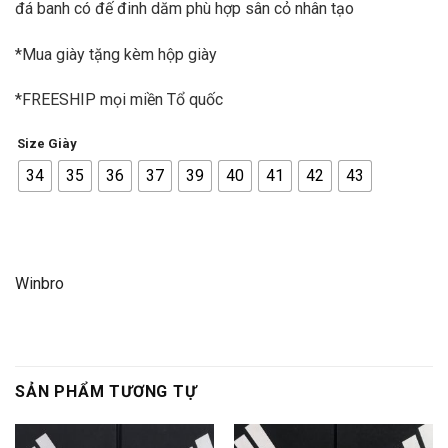
đá banh có đế đinh dăm phù hợp sân cỏ nhân tạo
*Mua giày tặng kèm hộp giày
*FREESHIP mọi miền Tổ quốc
Size Giày
34
35
36
37
39
40
41
42
43
Winbro
SẢN PHẨM TƯƠNG TỰ