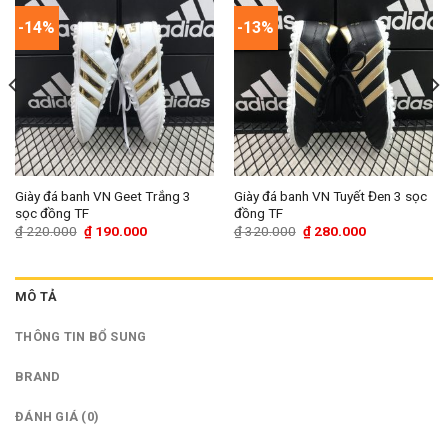
-14%
-13%
Giày đá banh VN Geet Trắng 3
Giày đá banh VN Tuyết Đen 3 sọc
sọc đồng TF
đồng TF
Giá
Giá
Giá
Giá
₫
220.000
₫
190.000
₫
320.000
₫
280.000
gốc
hiện
gốc
hiện
là:
tại
là:
tại
₫ 220.000.
là:
₫ 320.000.
là:
₫ 190.000.
₫ 280.000.
MÔ TẢ
THÔNG TIN BỔ SUNG
BRAND
ĐÁNH GIÁ (0)