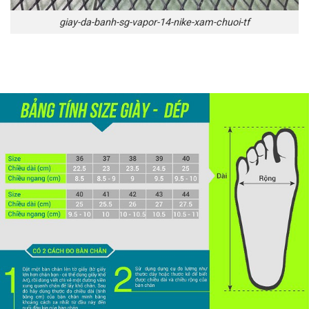
giay-da-banh-sg-vapor-14-nike-xam-chuoi-tf