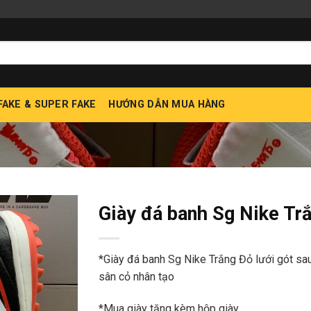
 FAKE & SUPER FAKE
HƯỚNG DẪN MUA HÀNG
Giày đá banh Sg Nike Trắ
*Giày đá banh Sg Nike Trắng Đỏ lưới gót sa
sân cỏ nhân tạo
*Mua giày tặng kèm hộp giày