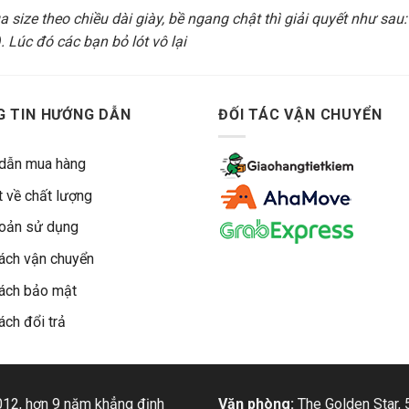
 size theo chiều dài giày, bề ngang chật thì giải quyết như sau
 Lúc đó các bạn bỏ lót vô lại
 TIN HƯỚNG DẪN
ĐỐI TÁC VẬN CHUYỂN
dẫn mua hàng
 về chất lượng
hoản sử dụng
ách vận chuyển
ách bảo mật
ách đổi trả
12, hơn 9 năm khẳng định
Văn phòng:
The Golden Star, 