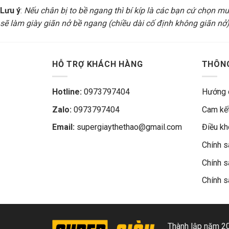
Lưu ý
:
Nếu chân bị to bề ngang thì bí kíp là các bạn cứ chọn mua
sẽ làm giày giãn nở bề ngang (chiều dài cố định không giãn nở).
HỖ TRỢ KHÁCH HÀNG
THÔNG
Hotline:
0973797404
Hướng 
Zalo:
0973797404
Cam kết
Email:
supergiaythethao@gmail.com
Điều k
Chính s
Chính s
Chính s
Thành lập năm 20