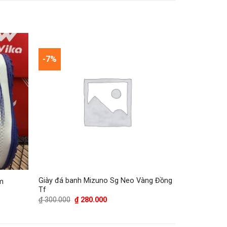
-7%
Giày đá banh Mizuno Sg Neo Vàng Đồng
m
Tf
Giá
Giá
₫
300.000
₫
280.000
gốc
hiện
là:
tại
₫ 300.000.
là: