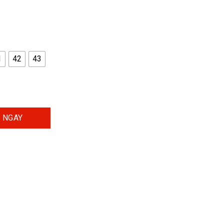
1
42
43
ới gót sau Tf số lượng
 NGAY