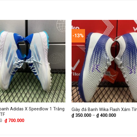
-13%
 banh Adidas X Speedlow 1 Trắng
Giày đá Banh Wika Flash Xám Tí
 TF
₫
350.000
–
₫
400.000
Giá
Giá
0
₫
700.000
gốc
hiện
là:
tại
₫ 750.000.
là: