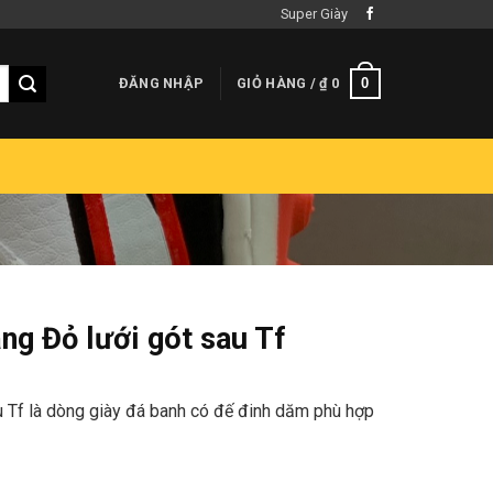
Super Giày
0
ĐĂNG NHẬP
GIỎ HÀNG /
₫
0
ng Đỏ lưới gót sau Tf
u Tf là dòng giày đá banh có đế đinh dăm phù hợp