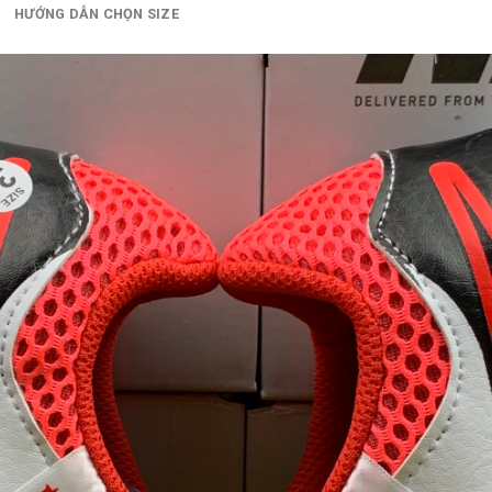
₫ 700.000.
HƯỚNG DẪN CHỌN SIZE