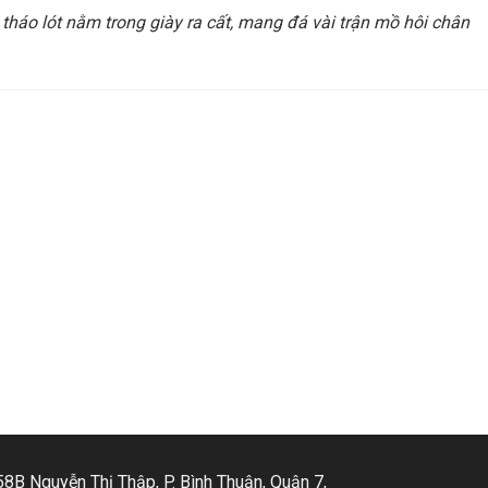
: tháo lót nằm trong giày ra cất, mang đá vài trận mồ hôi chân
58B Nguyễn Thị Thập, P. Bình Thuận, Quận 7,