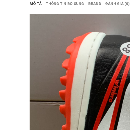
0.
MÔ TẢ
THÔNG TIN BỔ SUNG
BRAND
ĐÁNH GIÁ (0)