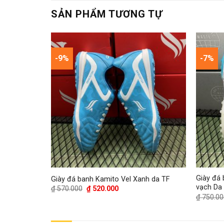
SẢN PHẨM TƯƠNG TỰ
-9%
-7%
curial Vapor
Giày đá
Giày đá banh Kamito Vel Xanh da TF
vạch Da
Giá
Giá
₫
570.000
₫
520.000
gốc
hiện
₫
750.00
là:
tại
₫ 570.000.
là:
₫ 520.000.