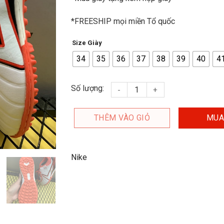
*FREESHIP mọi miền Tổ quốc
Size Giày
34
35
36
37
38
39
40
4
Giày đá banh Sg Nike Trắng Đỏ lư
Số lượng:
THÊM VÀO GIỎ
MUA
Nike