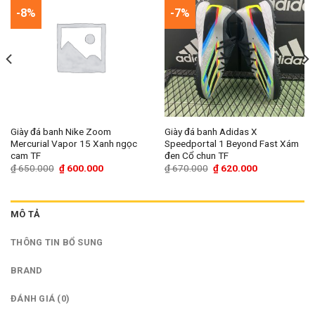
-8%
-7%
Giày đá banh Nike Zoom
Giày đá banh Adidas X
Mercurial Vapor 15 Xanh ngọc
Speedportal 1 Beyond Fast Xám
cam TF
đen Cổ chun TF
Giá
Giá
Giá
Giá
₫
650.000
₫
600.000
₫
670.000
₫
620.000
gốc
hiện
gốc
hiện
là:
tại
là:
tại
₫ 650.000.
là:
₫ 670.000.
là:
₫ 600.000.
₫ 620.000.
MÔ TẢ
THÔNG TIN BỔ SUNG
BRAND
ĐÁNH GIÁ (0)