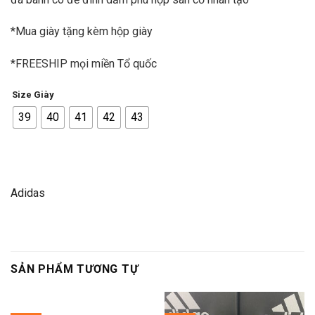
*Mua giày tặng kèm hộp giày
*FREESHIP mọi miền Tổ quốc
Size Giày
39
40
41
42
43
Adidas
SẢN PHẨM TƯƠNG TỰ