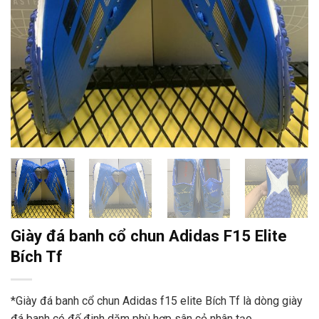
Giày đá banh cổ chun Adidas F15 Elite
Bích Tf
*Giày đá banh cổ chun Adidas f15 elite Bích Tf là dòng giày
đá banh có đế đinh dăm phù hợp sân cỏ nhân tạo