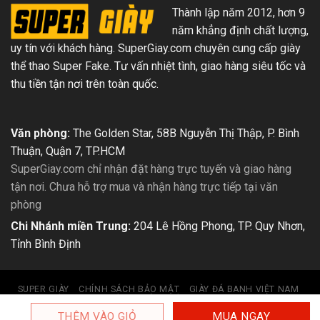
Thành lập năm 2012, hơn 9
năm khẳng định chất lượng,
uy tín với khách hàng. SuperGiay.com chuyên cung cấp giày
thể thao Super Fake. Tư vấn nhiệt tình, giao hàng siêu tốc và
thu tiền tận nơi trên toàn quốc.
Văn phòng:
The Golden Star, 58B Nguyễn Thị Thập, P. Bình
Thuận, Quận 7, TP.HCM
SuperGiay.com chỉ nhận đặt hàng trực tuyến và giao hàng
tận nơi. Chưa hỗ trợ mua và nhận hàng trực tiếp tại văn
phòng
Chi Nhánh miền Trung:
204 Lê Hồng Phong, TP. Quy Nhơn,
Tỉnh Bình Định
SUPER GIÀY
CHÍNH SÁCH BẢO MẬT
GIÀY ĐÁ BANH VIỆT NAM
GIÀY 3 SỌC
GIÀY TUYẾT
GIÀY FAKE & SUPER FAKE
MUA NGAY
THÊM VÀO GIỎ
Copyright 2026 ©
Super Giày