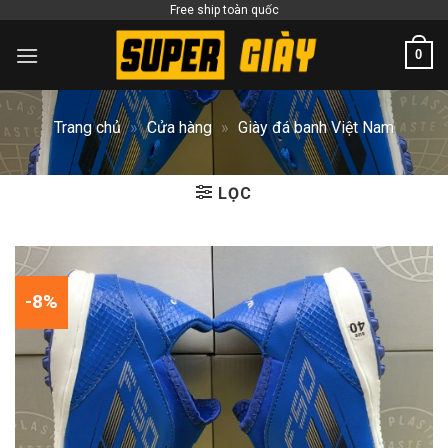
Skip
Free ship toàn quốc
to
0
content
Trang chủ
»
Cửa hàng
»
Giày đá banh Việt Nam
LỌC
-8%