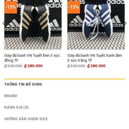
-13%
-13%
Giày đá banh VN Tuyết Đen 3 sọc
Giày đá banh VN Tuyết Xanh đen
đồng TF
3 sọc trắng TF
Giá
Giá
Giá
Giá
₫
320.000
₫
280.000
₫
320.000
₫
280.000
gốc
hiện
gốc
hiện
là:
tại
là:
tại
₫ 320.000.
là:
₫ 320.000.
là:
₫ 280.000.
₫ 280.000.
THÔNG TIN BỔ SUNG
BRAND
ĐÁNH GIÁ (0)
HƯỚNG DẪN CHỌN SIZE