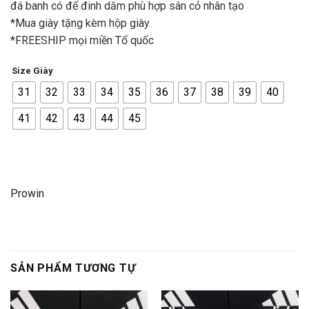
đá banh có đế đinh dăm phù hợp sân cỏ nhân tạo
*Mua giày tặng kèm hộp giày
*FREESHIP mọi miền Tổ quốc
Size Giày
31
32
33
34
35
36
37
38
39
40
41
42
43
44
45
Prowin
SẢN PHẨM TƯƠNG TỰ